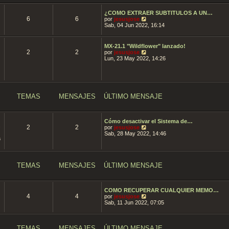
¿COMO EXTRAER SUBTITULOS A UN…
6
6
V
por
jesusjose
e
Sab, 04 Jun 2022, 16:14
r
ú
l
MX-21.1 "Wildflower" lanzado!
t
2
2
V
por
jesusjose
i
e
Lun, 23 May 2022, 14:26
m
r
o
ú
m
l
e
t
n
i
s
m
TEMAS
MENSAJES
ÚLTIMO MENSAJE
a
o
j
m
e
e
n
Cómo desactivar el Sistema de…
s
s
2
2
V
por
jesusjose
a
e
Sab, 28 May 2022, 14:46
j
a
r
e
ú
l
t
i
TEMAS
MENSAJES
ÚLTIMO MENSAJE
m
o
m
e
COMO RECUPERAR CUALQUIER MEMO…
n
4
4
V
por
jesusjose
s
e
Sab, 11 Jun 2022, 07:05
a
r
j
ú
e
l
t
TEMAS
MENSAJES
ÚLTIMO MENSAJE