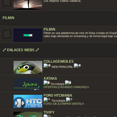
Los mejores vídeos católicos.
FILMIN
FILMIN
Filmin es una plataforma de cine en línea creada en Españ
video bajo demanda en streaming y de forma legal bajo su
🔗 ENLACES WEBS 🔗
COLLAGEWEB.ES
WEB PRINCIPAL
XATAKA
Tecnología
OFERTAS [CAZANDO GANGAS] Ir
FORO HTCMANIA
Tecnología
FORO DE [COMPRA VENTA] Ir
TIVIFY