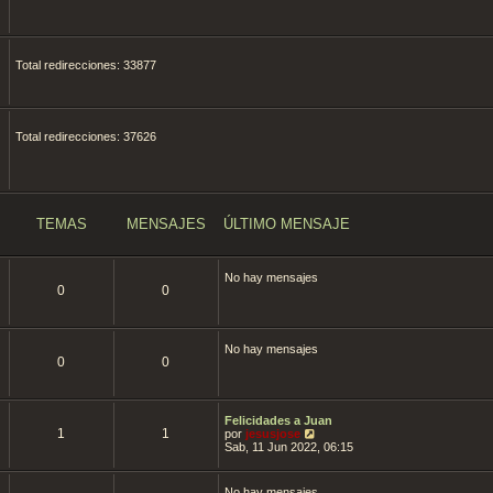
Total redirecciones: 33877
Total redirecciones: 37626
TEMAS
MENSAJES
ÚLTIMO MENSAJE
No hay mensajes
0
0
No hay mensajes
0
0
Felicidades a Juan
1
1
V
por
jesusjose
e
Sab, 11 Jun 2022, 06:15
r
ú
l
No hay mensajes