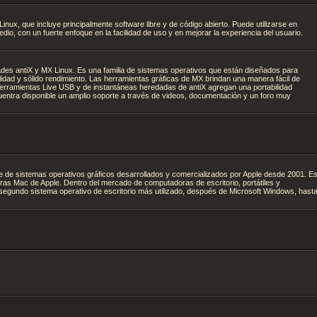
ux, que incluye principalmente software libre y de código abierto. Puede utilizarse en
io, con un fuerte enfoque en la facilidad de uso y en mejorar la experiencia del usuario.
es antiX y MX Linux. Es una familia de sistemas operativos que están diseñados para
ilidad y sólido rendimiento. Las herramientas gráficas de MX brindan una manera fácil de
 herramientas Live USB y de instantáneas heredadas de antiX agregan una portabilidad
entra disponible un amplio soporte a través de videos, documentación y un foro muy
de sistemas operativos gráficos desarrollados y comercializados por Apple desde 2001. E
doras Mac de Apple. Dentro del mercado de computadoras de escritorio, portátiles y
l segundo sistema operativo de escritorio más utilizado, después de Microsoft Windows, hast