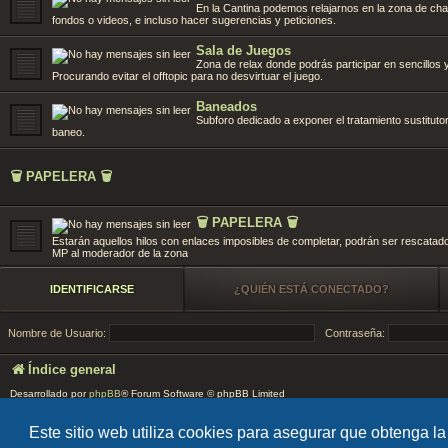
En la Cantina podemos relajarnos en la zona de ch
fondos o videos, e incluso hacer sugerencias y peticiones.
Sala de Juegos
Zona de relax donde podrás participar en sencillos 
Procurando evitar el offtopic para no desvirtuar el juego.
Baneados
Subforo dedicado a exponer el tratamiento sustituto
baneo.
🗑️ PAPELERA 🗑️
🗑️ PAPELERA 🗑️
Estarán aquellos hilos con enlaces imposibles de completar, podrán ser rescatado
MP al moderador de la zona
IDENTIFICARSE
¿QUIÉN ESTÁ CONECTADO?
Nombre de Usuario:
Contraseña:
Índice general
Desarrollado por
phpBB
® Forum Software © phpBB Limited
EARTH v.1.1.0 by
FanFanlaTuFlippe
Este sitio web utiliza cookies para asegurar que obtenga la
Traducción al español por
phpBB España