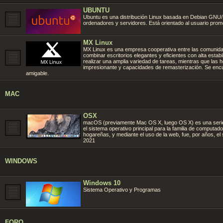
UBUNTU
Ubuntu es una distribución Linux basada en Debian GNU/Lin
ordenadores y servidores. Está orientado al usuario promed
MX Linux
MX Linux es una empresa cooperativa entre las comunidad
combinar escritorios elegantes y eficientes con alta estab
realizar una amplia variedad de tareas, mientras que las
impresionante y capacidades de remasterización. Se encu
amigable.
MAC
OSX
macOS (previamente Mac OS X, luego OS X) es una serie 
el sistema operativo principal para la familia de computa
hogareñas, y mediante el uso de la web, fue, por años, e
2021
WINDOWS
Windows 10
Sistema Operativo y Programas
FORO