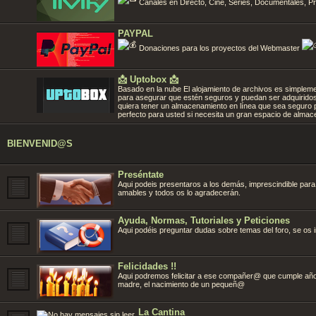
Canales en Directo, Cine, Series, Documentales, Pro
PAYPAL
Donaciones para los proyectos del Webmaster
📩 Uptobox 📩
Basado en la nube El alojamiento de archivos es simpleme
para asegurar que estén seguros y puedan ser adquiridos
quiera tener un almacenamiento en línea que sea seguro 
perfecto para usted si necesita un gran espacio de alma
BIENVENID@S
Preséntate
Aqui podeis presentaros a los demás, imprescindible para
amables y todos os lo agradecerán.
Ayuda, Normas, Tutoriales y Peticiones
Aqui podéis preguntar dudas sobre temas del foro, se os i
Felicidades !!
Aqui podremos felicitar a ese compañer@ que cumple años 
madre, el nacimiento de un pequeñ@
La Cantina