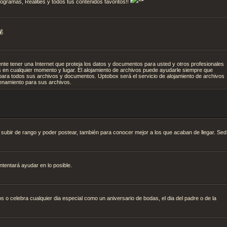
gramas, Realities y todos tus contenidos favoritos!!
nte tener una Internet que proteja los datos y documentos para usted y otros profesionales
 en cualquier momento y lugar. El alojamiento de archivos puede ayudarle siempre que
para todos sus archivos y documentos. Uptobox será el servicio de alojamiento de archivos
cenamiento para sus archivos.
 subir de rango y poder postear, también para conocer mejor a los que acaban de llegar. Sed
ntentará ayudar en lo posible.
o celebra cualquier dia especial como un aniversario de bodas, el dia del padre o de la