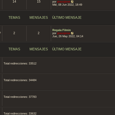
14
15
V
por
jesusjose
s
i
e
Mié, 08 Jun 2022, 18:49
a
m
r
j
o
ú
e
m
l
e
t
TEMAS
MENSAJES
ÚLTIMO MENSAJE
n
i
s
m
a
o
j
m
Regala Filmin
e
e
e
2
2
V
por
jesusjose
n
e
Jue, 26 May 2022, 04:14
s
r
a
ú
j
l
e
t
TEMAS
MENSAJES
ÚLTIMO MENSAJE
i
m
o
m
Total redirecciones: 33512
e
n
s
a
j
e
Total redirecciones: 34484
Total redirecciones: 37783
Total redirecciones: 33632