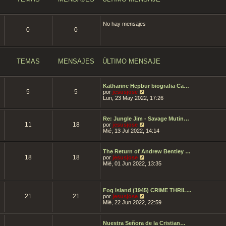
i
m
o
m
No hay mensajes
e
0
0
n
s
a
j
e
TEMAS
MENSAJES
ÚLTIMO MENSAJE
Katharine Hepbur biografia Ca…
5
5
V
por
jesusjose
e
Lun, 23 May 2022, 17:26
r
ú
l
Re: Jungle Jim - Savage Mutin…
t
11
18
V
por
jesusjose
i
e
Mié, 13 Jul 2022, 14:14
m
r
o
ú
m
l
The Return of Andrew Bentley …
e
t
18
18
V
por
jesusjose
n
i
e
Mié, 01 Jun 2022, 13:35
s
m
r
a
o
ú
j
m
l
e
e
t
Fog Island (1945) CRIME THRIL…
n
i
21
21
V
por
jesusjose
s
m
e
Mié, 22 Jun 2022, 22:59
a
o
r
j
m
ú
e
e
l
Nuestra Señora de la Cristian…
n
t