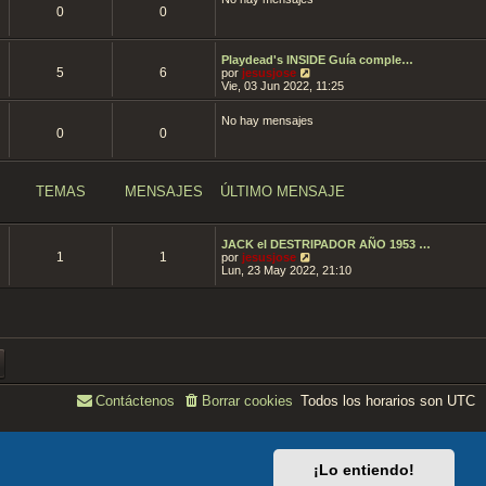
t
0
0
i
m
o
m
Playdead's INSIDE Guía comple…
e
5
6
V
por
jesusjose
n
e
Vie, 03 Jun 2022, 11:25
s
r
a
ú
No hay mensajes
j
l
0
0
e
t
i
m
o
m
TEMAS
MENSAJES
ÚLTIMO MENSAJE
e
n
s
a
JACK el DESTRIPADOR AÑO 1953 …
j
1
1
V
por
jesusjose
e
e
Lun, 23 May 2022, 21:10
r
ú
l
t
i
m
o
m
e
Todos los horarios son
n
UTC
Contáctenos
Borrar cookies
s
a
j
e
¡Lo entiendo!