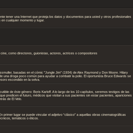
nte tener una Internet que proteja los datos y documentos para usted y otros profesionales
 en cualquier momento y lugar.
 cine, como directores, guionistas, actores, actrices o compositores
ssmuller, basadas en el cómic "Jungle Jim" (1934) de Alex Raymond y Don Moore. Hilary
de una droga poco común para ayudar a combatir la polio. El oportunista Bruce Edwards se
tesoro escondido en la selva.
cutible de éste género: Boris Karloff. A lo largo de los 10 capítulos, seremos testigos de las
l, que predicen el futuro, médicos que visitan a sus pacientes sin estar pacientes, apariciones
trás de El Velo.
n primer lugar se puede vincular el adjetivo “clásico” a aquellas obras cinematográficas
écnicos, temáticos o éticos.