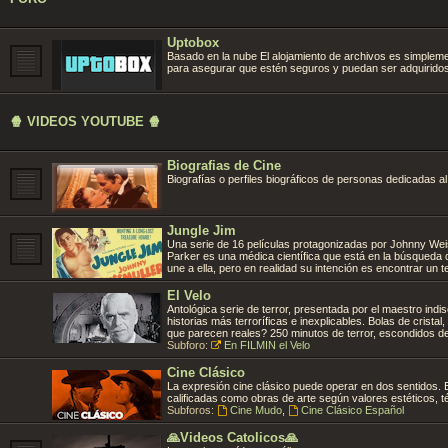
Uptobox
Basado en la nube El alojamiento de archivos es simpleme
para asegurar que estén seguros y puedan ser adquiridos
🍿 VIDEOS YOUTUBE 🍿
Biografias de Cine
Biografías o perfiles biográficos de personas dedicadas al
Jungle Jim
Una serie de 16 películas protagonizadas por Johnny Wei
Parker es una médica científica que está en la búsqueda 
une a ella, pero en realidad su intención es encontrar un 
El Velo
Antológica serie de terror, presentada por el maestro indis
historias más terroríficas e inexplicables. Bolas de crista
que parecen reales? 250 minutos de terror, escondidos de
Subforo:
En FILMIN el Velo
Cine Clásico
La expresión cine clásico puede operar en dos sentidos. E
calificadas como obras de arte según valores estéticos, t
Subforos:
Cine Mudo
,
Cine Clásico Español
🙏Videos Catolicos🙏