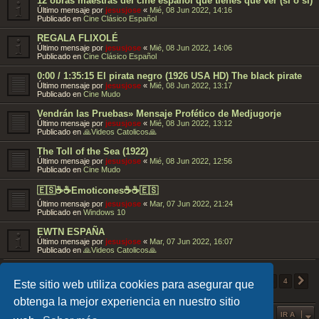
12 obras maestras del cine español que tienes que ver (sí o sí)
Último mensaje por
jesusjose
«
Mié, 08 Jun 2022, 14:16
Publicado en
Cine Clásico Español
REGALA FLIXOLÉ
Último mensaje por
jesusjose
«
Mié, 08 Jun 2022, 14:06
Publicado en
Cine Clásico Español
0:00 / 1:35:15 El pirata negro (1926 USA HD) The black pirate
Último mensaje por
jesusjose
«
Mié, 08 Jun 2022, 13:17
Publicado en
Cine Mudo
Vendrán las Pruebas» Mensaje Profético de Medjugorje
Último mensaje por
jesusjose
«
Mié, 08 Jun 2022, 13:12
Publicado en
🙏Videos Catolicos🙏
The Toll of the Sea (1922)
Último mensaje por
jesusjose
«
Mié, 08 Jun 2022, 12:56
Publicado en
Cine Mudo
🇪🇸☕️☕️Emoticones☕️☕️🇪🇸
Último mensaje por
jesusjose
«
Mar, 07 Jun 2022, 21:24
Publicado en
Windows 10
EWTN ESPAÑA
Último mensaje por
jesusjose
«
Mar, 07 Jun 2022, 16:07
Publicado en
🙏Videos Catolicos🙏
1
Se encontraron 85 coincidencias
2
3
4
S
Este sitio web utiliza cookies para asegurar que
obtenga la mejor experiencia en nuestro sitio
IR A