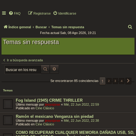
FAQ
Registrarse
Identificarse
B
Índice general
Buscar
Temas sin respuesta
Fecha actual Sab, 08 Ago 2026, 19:21
u
Temas sin respuesta
s
c
a
Ir a búsqueda avanzada
r
BUSCAR
BÚSQUEDA AVANZADA
1
Se encontraron 85 coincidencias
2
3
4
S
Temas
Fog Island (1945) CRIME THRILLER
Último mensaje por
jesusjose
«
Mié, 22 Jun 2022, 22:59
Publicado en
Cine Clásico
Ramón el mexicano Venganza sin piedad
Último mensaje por
jesusjose
«
Mié, 22 Jun 2022, 22:38
Publicado en
Cine Clásico
COMO RECUPERAR CUALQUIER MEMORIA DAÑADA USB, SD,