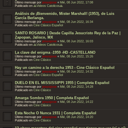
Último mensaje por
jesusjose
«
Mié, 08 Jun 2022, 17:08
Publicado en
🙏Videos Catolicos🙏
Análisis de ¡Bienvenido, Mister Marshall! (1953), de Luis
García Berlanga.
Último mensaje por
jesusjose
«
Mié, 08 Jun 2022, 16:34
Publicado en
Cine Clásico Español
SANTO ROSARIO | Desde Capilla Jesucristo Rey de la Paz |
Zapopan, Jalisco, MX
Último mensaje por
jesusjose
«
Mié, 08 Jun 2022, 16:03
Publicado en
🙏Videos Catolicos🙏
La clave del enigma -1959 -HD -CASTELLANO
Último mensaje por
jesusjose
«
Mié, 08 Jun 2022, 15:26
Publicado en
Cine Clásico
Hay un camino a la derecha 1953 - Cine Clásico Español
Último mensaje por
jesusjose
«
Mié, 08 Jun 2022, 14:32
Publicado en
Cine Clásico Español
DUELO EN EL MISSISSIPPI 1955 | Completa Español
Último mensaje por
jesusjose
«
Mié, 08 Jun 2022, 14:28
Publicado en
Cine Clásico
Amarga Sombra 1950 | Completa Español
Último mensaje por
jesusjose
«
Mié, 08 Jun 2022, 14:22
Publicado en
Cine Clásico
Esta Noche O Nunca 1931 | Completa Español
Último mensaje por
jesusjose
«
Mié, 08 Jun 2022, 14:20
Publicado en
Cine Clásico