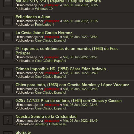
MICRO SD y SSD│Reparar Cualquier Memoria
Último mensaje por
jesusjose
«
Sab, 11 Jun 2022, 07:05
Publicado en
Windows 10
Felicidades a Juan
Último mensaje por
jesusjose
«
Sab, 11 Jun 2022, 06:15
Publicado en
Felicidades !!
La Cesta Jaime García Herranz
Último mensaje por
jesusjose
«
Mié, 08 Jun 2022, 23:54
Publicado en
Cine Clásico Español
3º Izquierda, confidencias de un marido, (1963) de Fco.
Prósper
Último mensaje por
jesusjose
«
Mié, 08 Jun 2022, 23:51
Publicado en
Cine Clásico Español
Crimen imposible HD, (1954) César Fdez Ardavín
Último mensaje por
jesusjose
«
Mié, 08 Jun 2022, 23:49
Publicado en
Cine Clásico Español
Chica para todo, (1963) con Gracita Morales y López Vázquez
Último mensaje por
jesusjose
«
Mié, 08 Jun 2022, 23:46
Publicado en
Cine Clásico Español
0:25 / 1:17:33 Piso de soltero, (1964) con Closas y Cassen
Último mensaje por
jesusjose
«
Mié, 08 Jun 2022, 23:43
Publicado en
Cine Clásico Español
Nuestra Señora de la Cristiandad
Último mensaje por
jesusjose
«
Mié, 08 Jun 2022, 18:49
Publicado en
🙏Videos Catolicos🙏
gloria.tv