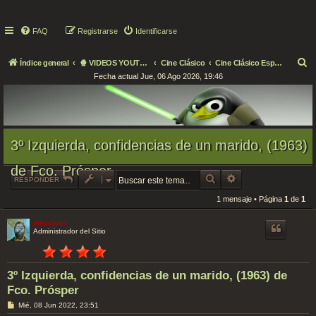
FAQ
Registrarse
Identificarse
B
Índice general
🍿 VIDEOS YOUTUBE 🍿
Cine Clásico
Cine Clásico Español
Fecha actual Jue, 06 Ago 2026, 19:46
u
s
c
a
3º Izquierda, confidencias de un marido, (1963)
r
de Fco. Prósper
BUSCAR
BÚSQUEDA AVANZAD
RESPONDER
1 mensaje • Página
1
de
1
jesusjose
Administrador del Sitio
3º Izquierda, confidencias de un marido, (1963) de
Fco. Prósper
M
Mié, 08 Jun 2022, 23:51
e