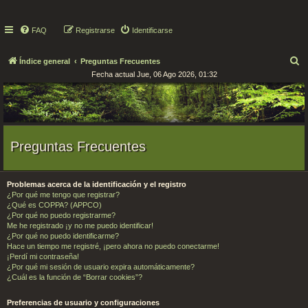
FAQ
Registrarse
Identificarse
B
Índice general
Preguntas Frecuentes
Fecha actual Jue, 06 Ago 2026, 01:32
u
s
c
a
r
Preguntas Frecuentes
Problemas acerca de la identificación y el registro
¿Por qué me tengo que registrar?
¿Qué es COPPA? (APPCO)
¿Por qué no puedo registrarme?
Me he registrado ¡y no me puedo identificar!
¿Por qué no puedo identificarme?
Hace un tiempo me registré, ¡pero ahora no puedo conectarme!
¡Perdí mi contraseña!
¿Por qué mi sesión de usuario expira automáticamente?
¿Cuál es la función de “Borrar cookies”?
Preferencias de usuario y configuraciones