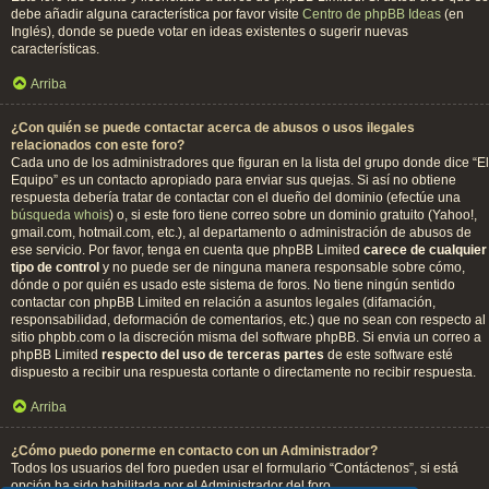
debe añadir alguna característica por favor visite
Centro de phpBB Ideas
(en
Inglés), donde se puede votar en ideas existentes o sugerir nuevas
características.
Arriba
¿Con quién se puede contactar acerca de abusos o usos ilegales
relacionados con este foro?
Cada uno de los administradores que figuran en la lista del grupo donde dice “El
Equipo” es un contacto apropiado para enviar sus quejas. Si así no obtiene
respuesta debería tratar de contactar con el dueño del dominio (efectúe una
búsqueda whois
) o, si este foro tiene correo sobre un dominio gratuito (Yahoo!,
gmail.com, hotmail.com, etc.), al departamento o administración de abusos de
ese servicio. Por favor, tenga en cuenta que phpBB Limited
carece de cualquier
tipo de control
y no puede ser de ninguna manera responsable sobre cómo,
dónde o por quién es usado este sistema de foros. No tiene ningún sentido
contactar con phpBB Limited en relación a asuntos legales (difamación,
responsabilidad, deformación de comentarios, etc.) que no sean con respecto al
sitio phpbb.com o la discreción misma del software phpBB. Si envia un correo a
phpBB Limited
respecto del uso de terceras partes
de este software esté
dispuesto a recibir una respuesta cortante o directamente no recibir respuesta.
Arriba
¿Cómo puedo ponerme en contacto con un Administrador?
Todos los usuarios del foro pueden usar el formulario “Contáctenos”, si está
opción ha sido habilitada por el Administrador del foro.