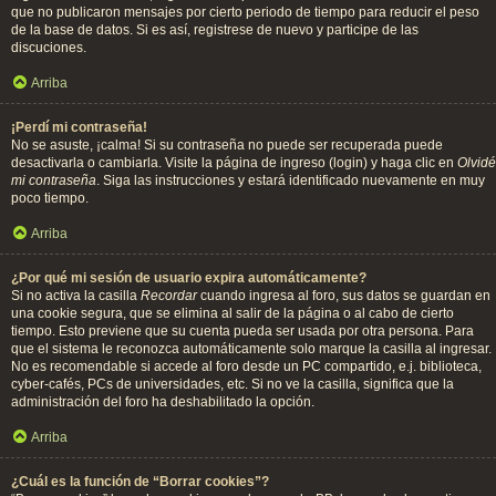
que no publicaron mensajes por cierto periodo de tiempo para reducir el peso
de la base de datos. Si es así, registrese de nuevo y participe de las
discuciones.
Arriba
¡Perdí mi contraseña!
No se asuste, ¡calma! Si su contraseña no puede ser recuperada puede
desactivarla o cambiarla. Visite la página de ingreso (login) y haga clic en
Olvidé
mi contraseña
. Siga las instrucciones y estará identificado nuevamente en muy
poco tiempo.
Arriba
¿Por qué mi sesión de usuario expira automáticamente?
Si no activa la casilla
Recordar
cuando ingresa al foro, sus datos se guardan en
una cookie segura, que se elimina al salir de la página o al cabo de cierto
tiempo. Esto previene que su cuenta pueda ser usada por otra persona. Para
que el sistema le reconozca automáticamente solo marque la casilla al ingresar.
No es recomendable si accede al foro desde un PC compartido, e.j. biblioteca,
cyber-cafés, PCs de universidades, etc. Si no ve la casilla, significa que la
administración del foro ha deshabilitado la opción.
Arriba
¿Cuál es la función de “Borrar cookies”?