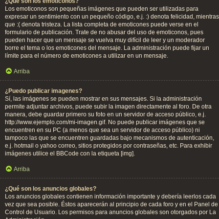
¿Qué son los emoticonos?
Los emoticonos son pequeñas imágenes que pueden ser utilizadas para
expresar un sentimiento con un pequeño código, e.j. :) denota felicidad, mientras
que :( denota tristeza. La lista completa de emoticones puede verse en el
formulario de publicación. Trate de no abusar del uso de emoticonos, pues
pueden hacer que un mensaje se vuelva muy difícil de leer y un moderador
borre el tema o los emoticones del mensaje. La administración puede fijar un
límite para el número de emoticones a utilizar en un mensaje.
Arriba
¿Puedo publicar imagenes?
Sí, las imágenes se pueden mostrar en sus mensajes. Si la administración
permite adjuntar archivos, puede subir la imagen directamente al foro. De otra
manera, debe guardar primero su foto en un servidor de acceso público, e.j.
http://www.ejemplo.com/mi-imagen.gif. No puede publicar imágenes que se
encuentren en su PC (a menos que sea un servidor de acceso público) ni
tampoco las que se encuentren guardadas bajo mecanismos de autenticación,
e.j. hotmail o yahoo correo, sitios protegidos por contraseñas, etc. Para exhibir
imágenes utilice el BBCode con la etiqueta [img].
Arriba
¿Qué son los anuncios globales?
Los anuncios globales contienen información importante y debería leerlos cada
vez que sea posible. Éstos aparecerán al principio de cada foro y en el Panel de
Control de Usuario. Los permisos para anuncios globales son otorgados por La