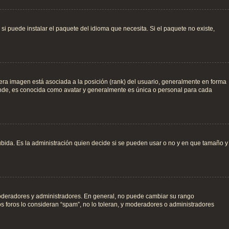
i puede instalar el paquete del idioma que necesita. Si el paquete no existe,
ra imagen está asociada a la posición (rank) del usuario, generalmente en forma
ande, es conocida como avatar y generalmente es única o personal para cada
Subida. Es la administración quien decide si se pueden usar o no y en que tamaño y
 moderadores y administradores. En general, no puede cambiar su rango
os foros lo consideran “spam”, no lo toleran, y moderadores o administradores