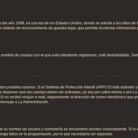
 año 1998, es una ley de los Estados Unidos, donde se solicita a los sitios de Int
tro método de reconocimiento de guardia legal, que permita recolectar información
l nombre de usuario con el que está intentando registrarse, esté deshabilitado. T
 dos posibles razones. Si el Sistema de Protección Infantil (APPCO) está activado y
os disponen que las cuentas deben ser activadas, ya sea por usted mismo o por La 
es. Si no recibió ningún e-mail, seguramente la dirección de correo electrónico que p
 mensaje a La Administración.
que su nombre de usuario y contraseña se encuentren escritos correctamente. Si l
enga fallos en la programación, por lo que necesitaría ser reparado.