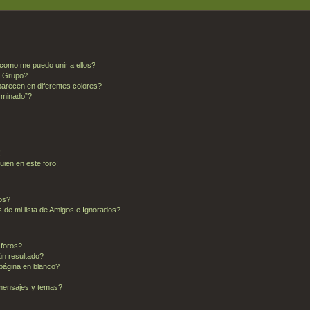
como me puedo unir a ellos?
l Grupo?
arecen en diferentes colores?
rminado”?
!
uien en este foro!
dos?
 de mi lista de Amigos e Ignorados?
 foros?
ún resultado?
página en blanco?
mensajes y temas?