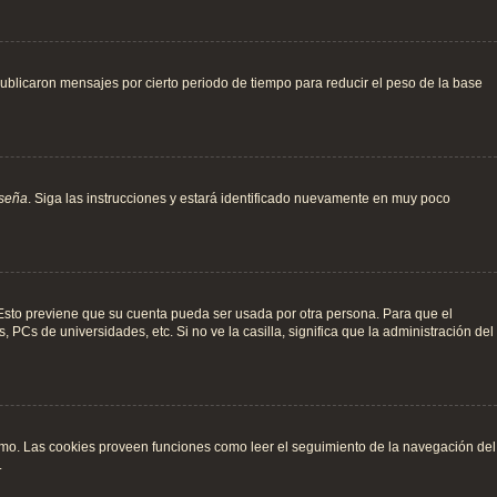
blicaron mensajes por cierto periodo de tiempo para reducir el peso de la base
aseña
. Siga las instrucciones y estará identificado nuevamente en muy poco
. Esto previene que su cuenta pueda ser usada por otra persona. Para que el
PCs de universidades, etc. Si no ve la casilla, significa que la administración del
ismo. Las cookies proveen funciones como leer el seguimiento de la navegación del
.