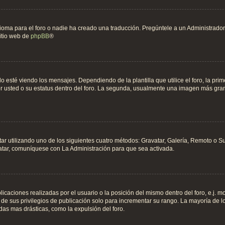
oma para el foro o nadie ha creado una traducción. Pregúntele a un Administrador s
sitio web de
phpBB
®
é viendo los mensajes. Dependiendo de la plantilla que utilice el foro, la prime
por usted o su estatus dentro del foro. La segunda, usualmente una imagen más gr
tar utilizando uno de los siguientes cuatro métodos: Gravatar, Galería, Remoto o 
atar, comuníquese con La Administración para que sea activada.
icaciones realizadas por el usuario o la posición del mismo dentro del foro, e.j.
 de sus privilegios de publicación solo para incrementar su rango. La mayoría de l
as mas drásticas, como la expulsión del foro.