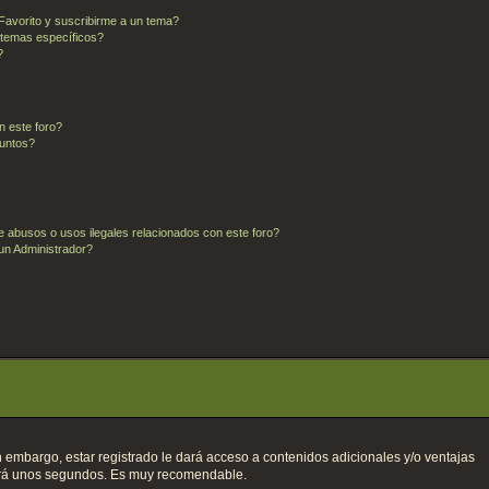
 Favorito y suscribirme a un tema?
 temas específicos?
?
n este foro?
juntos?
 abusos o usos ilegales relacionados con este foro?
n Administrador?
n embargo, estar registrado le dará acceso a contenidos adicionales y/o ventajas
omará unos segundos. Es muy recomendable.