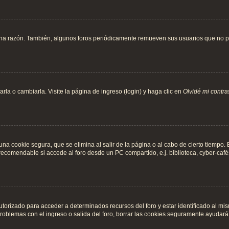
una razón. También, algunos foros periódicamente remueven sus usuarios que no pu
la o cambiarla. Visite la página de ingreso (login) y haga clic en
Olvidé mi contr
na cookie segura, que se elimina al salir de la página o al cabo de cierto tiempo
comendable si accede al foro desde un PC compartido, e.j. biblioteca, cyber-cafés, 
utorizado para acceder a determinados recursos del foro y estar identificado al m
o problemas con el ingreso o salida del foro, borrar las cookies seguramente ayudará