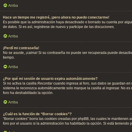
Arriba
Hace un tiempo me registré, ¡pero ahora no puedo conectarme!
Es posible que la administración haya desactivado o borrado su cuenta por alg
de datos. Si es así, registrese de nuevo y participe de las discuciones.
Arriba
¡Perdí mi contraseña!
No se asuste, ¡calma! Si su contraseña no puede ser recuperada puede desactivar
tiempo.
Arriba
¿Por qué mi sesión de usuario expira automáticamente?
Si no activa la casilla
Recordar
cuando ingresa al foro, sus datos se guardan en u
sistema le reconozca automáticamente solo marque la casilla al ingresar. No es re
foro ha deshabilitado la opción.
Arriba
¿Cuál es la función de “Borrar cookies”?
“Borrar cookies” borra las cookies creadas por phpBB, las cuales le mantienen a
foro por el usuario si la administración ha habilitado la opción. Si está teniend