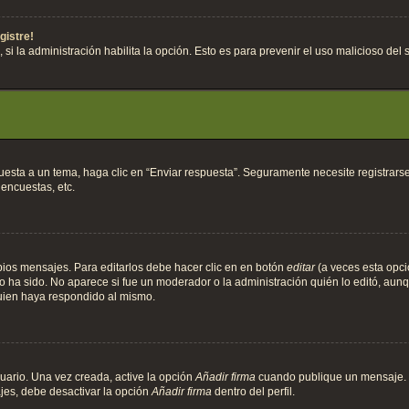
gistre!
, si la administración habilita la opción. Esto es para prevenir el uso malicioso de
esta a un tema, haga clic en “Enviar respuesta”. Seguramente necesite registrarse
encuestas, etc.
ios mensajes. Para editarlos debe hacer clic en en botón
editar
(a veces esta opció
 ha sido. No aparece si fue un moderador o la administración quién lo editó, aunqu
uien haya respondido al mismo.
uario. Una vez creada, active la opción
Añadir firma
cuando publique un mensaje. P
jes, debe desactivar la opción
Añadir firma
dentro del perfil.