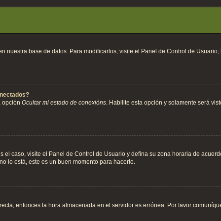
en nuestra base de datos. Para modificarlos, visite el Panel de Control de Usuario
onectados?
a opción
Ocultar mi estado de conexións
. Habilite esta opción y solamente será vi
es el caso, visite el Panel de Control de Usuario y defina su zona horaria de acuer
 no lo está, este es un buen momento para hacerlo.
orrecta, entonces la hora almacenada en el servidor es errónea. Por favor comuníqu