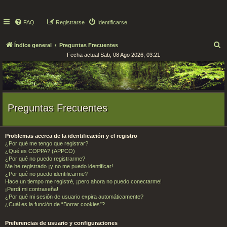
FAQ
Registrarse
Identificarse
B
Índice general
Preguntas Frecuentes
Fecha actual Sab, 08 Ago 2026, 03:21
u
s
c
a
r
Preguntas Frecuentes
Problemas acerca de la identificación y el registro
¿Por qué me tengo que registrar?
¿Qué es COPPA? (APPCO)
¿Por qué no puedo registrarme?
Me he registrado ¡y no me puedo identificar!
¿Por qué no puedo identificarme?
Hace un tiempo me registré, ¡pero ahora no puedo conectarme!
¡Perdí mi contraseña!
¿Por qué mi sesión de usuario expira automáticamente?
¿Cuál es la función de “Borrar cookies”?
Preferencias de usuario y configuraciones