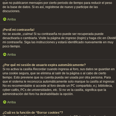
que no publicaron mensajes por cierto periodo de tiempo para reducir el peso
de la base de datos. Si es así, registrese de nuevo y participe de las
discuciones.
Arriba
¡Perdí mi contraseña!
No se asuste, ¡calma! Si su contraseña no puede ser recuperada puede
desactivarla o cambiarla. Visite la página de ingreso (login) y haga clic en
Olvidé
mi contraseña
. Siga las instrucciones y estará identificado nuevamente en muy
poco tiempo.
Arriba
¿Por qué mi sesión de usuario expira automáticamente?
Si no activa la casilla
Recordar
cuando ingresa al foro, sus datos se guardan en
una cookie segura, que se elimina al salir de la página o al cabo de cierto
tiempo. Esto previene que su cuenta pueda ser usada por otra persona. Para
que el sistema le reconozca automáticamente solo marque la casilla al ingresar.
No es recomendable si accede al foro desde un PC compartido, e.j. biblioteca,
cyber-cafés, PCs de universidades, etc. Si no ve la casilla, significa que la
administración del foro ha deshabilitado la opción.
Arriba
¿Cuál es la función de “Borrar cookies”?