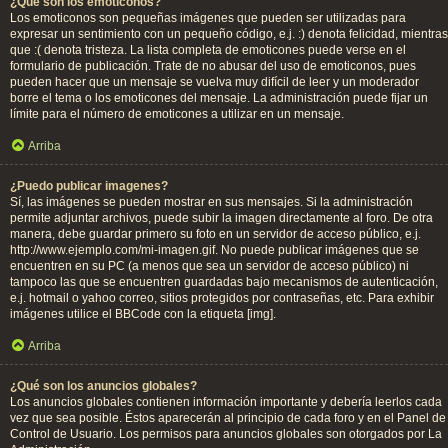
¿Qué son los emoticonos?
Los emoticonos son pequeñas imágenes que pueden ser utilizadas para
expresar un sentimiento con un pequeño código, e.j. :) denota felicidad, mientras
que :( denota tristeza. La lista completa de emoticones puede verse en el
formulario de publicación. Trate de no abusar del uso de emoticonos, pues
pueden hacer que un mensaje se vuelva muy difícil de leer y un moderador
borre el tema o los emoticones del mensaje. La administración puede fijar un
límite para el número de emoticones a utilizar en un mensaje.
Arriba
¿Puedo publicar imagenes?
Sí, las imágenes se pueden mostrar en sus mensajes. Si la administración
permite adjuntar archivos, puede subir la imagen directamente al foro. De otra
manera, debe guardar primero su foto en un servidor de acceso público, e.j.
http://www.ejemplo.com/mi-imagen.gif. No puede publicar imágenes que se
encuentren en su PC (a menos que sea un servidor de acceso público) ni
tampoco las que se encuentren guardadas bajo mecanismos de autenticación,
e.j. hotmail o yahoo correo, sitios protegidos por contraseñas, etc. Para exhibir
imágenes utilice el BBCode con la etiqueta [img].
Arriba
¿Qué son los anuncios globales?
Los anuncios globales contienen información importante y debería leerlos cada
vez que sea posible. Éstos aparecerán al principio de cada foro y en el Panel de
Control de Usuario. Los permisos para anuncios globales son otorgados por La