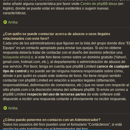
debe añadir alguna característica por favor visite
Centro de phpBB Ideas
(en
Inglés), donde se puede votar en ideas existentes o sugerir nuevas
características.
Arriba
¿Con quién se puede contactar acerca de abusos o usos ilegales
relacionados con este foro?
Cada uno de los administradores que figuran en la lista del grupo donde dice “El
Equipo” es un contacto apropiado para enviar sus quejas. Si así no obtiene
respuesta debería tratar de contactar con el dueño del dominio (efectúe una
búsqueda whois
) o, si este foro tiene correo sobre un dominio gratuito (Yahoo!,
gmail.com, hotmail.com, etc.), al departamento o administración de abusos de
ese servicio. Por favor, tenga en cuenta que phpBB Limited
carece de cualquier
tipo de control
y no puede ser de ninguna manera responsable sobre cómo,
dónde o por quién es usado este sistema de foros. No tiene ningún sentido
contactar con phpBB Limited en relación a asuntos legales (difamación,
responsabilidad, deformación de comentarios, etc.) que no sean con respecto al
sitio phpbb.com o la discreción misma del software phpBB. Si envia un correo a
phpBB Limited
respecto del uso de terceras partes
de este software esté
dispuesto a recibir una respuesta cortante o directamente no recibir respuesta.
Arriba
¿Cómo puedo ponerme en contacto con un Administrador?
Todos los usuarios del foro pueden usar el formulario “Contáctenos”, si está
opción ha sido habilitada por el Administrador del foro.