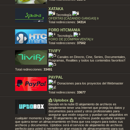
XATAKA
Tecnología
OFERTAS [CAZANDO GANGAS] Ir
Total redirecciones:
34314
FORO HTCMANIA
Tecnología
FORO DE [COMPRA VENTA] Ir
Total redirecciones:
37502
TIVIFY
Canales en Directo, Cine, Series, Documentales,
Programas, Realities y todos tus contenidos favoritos!!
Total redirecciones:
33491
PAYPAL
Donaciones para los proyectos del Webmaster
Total redirecciones:
33677
📩 Uptobox 📩
Basado en la nube El alojamiento de archivos es
simplemente tener una Internet que proteja los datos y
documentos para usted y otros profesionales para
asegurar que estén seguros y puedan ser adquiridos en
cualquier momento y lugar. El alojamiento de archivos puede ayudarle siempre
que quiera tener un almacenamiento en línea que sea seguro para todos sus
archivos y documentos. Uptobox será el servicio de alojamiento de archivos
perfecto para usted si necesita un gran espacio de almacenamiento para sus