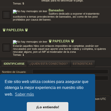
offtopic para no desvirtuar el juego.
Temas:
5
Baneados
Subforo dedicado a exponer el tratamiento
sustitutorio a temas prevalecientes de baneados, así como de los post
prohibidos por causa del baneo.
🗑️ PAPELERA 🗑️
🗑️ PAPELERA 🗑️
Estarán aquellos hilos con enlaces imposibles de completar, podrán ser
rescatados por todo aquel que aporte una fuente válida y completa, si quieres
rescatar alguno, pon un MP al moderador de la zona
Temas:
1
IDENTIFICARSE
¿QUIÉN ESTÁ CONECTADO?
ESTADÍSTICAS
Nombre de Usuario:
Contraseña:
Este sitio web utiliza cookies para asegurar que
Olvidé mi contraseña
Recordar
obtenga la mejor experiencia en nuestro sitio
web.
Saber más
Índice general
Todos los horarios son
UTC
Desarrollado por
phpBB
® Forum Software © phpBB Limited
¡Lo entiendo!
EARTH v.1.1.0 by
FanFanlaTuFlippe