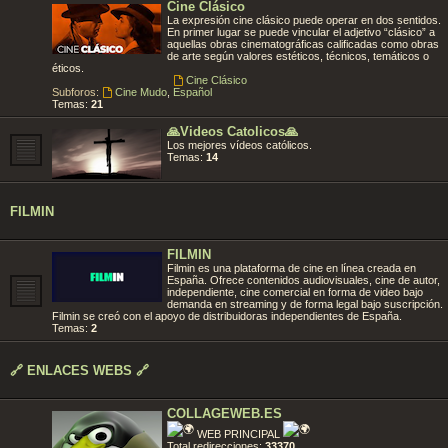
Cine Clásico
La expresión cine clásico puede operar en dos sentidos.
En primer lugar se puede vincular el adjetivo “clásico” a
aquellas obras cinematográficas calificadas como obras
de arte según valores estéticos, técnicos, temáticos o
éticos.
Cine Clásico
Subforos:
Cine Mudo
,
Español
Temas:
21
🙏Videos Catolicos🙏
Los mejores vídeos católicos.
Temas:
14
FILMIN
FILMIN
Filmin es una plataforma de cine en línea creada en
España. Ofrece contenidos audiovisuales, cine de autor,
independiente, cine comercial en forma de video bajo
demanda en streaming y de forma legal bajo suscripción.
Filmin se creó con el apoyo de distribuidoras independientes de España.
Temas:
2
🔗 ENLACES WEBS 🔗
COLLAGEWEB.ES
WEB PRINCIPAL
Total redirecciones:
33370