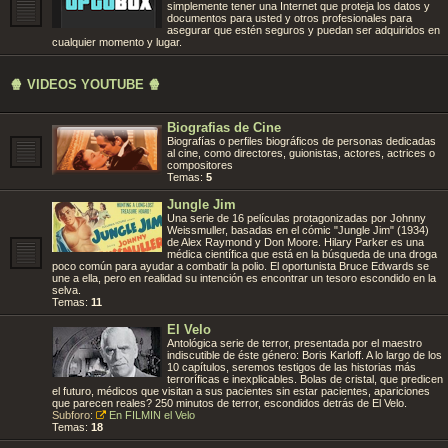
simplemente tener una Internet que proteja los datos y
documentos para usted y otros profesionales para
asegurar que estén seguros y puedan ser adquiridos en
cualquier momento y lugar.
🍿 VIDEOS YOUTUBE 🍿
Biografias de Cine
Biografías o perfiles biográficos de personas dedicadas
al cine, como directores, guionistas, actores, actrices o
compositores
Temas:
5
Jungle Jim
Una serie de 16 películas protagonizadas por Johnny
Weissmuller, basadas en el cómic "Jungle Jim" (1934)
de Alex Raymond y Don Moore. Hilary Parker es una
médica científica que está en la búsqueda de una droga
poco común para ayudar a combatir la polio. El oportunista Bruce Edwards se
une a ella, pero en realidad su intención es encontrar un tesoro escondido en la
selva.
Temas:
11
El Velo
Antológica serie de terror, presentada por el maestro
indiscutible de éste género: Boris Karloff. A lo largo de los
10 capítulos, seremos testigos de las historias más
terroríficas e inexplicables. Bolas de cristal, que predicen
el futuro, médicos que visitan a sus pacientes sin estar pacientes, apariciones
que parecen reales? 250 minutos de terror, escondidos detrás de El Velo.
Subforo:
En FILMIN el Velo
Temas:
18