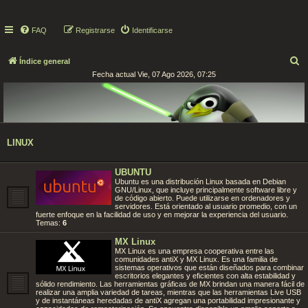
FAQ
Registrarse
Identificarse
B
Índice general
Fecha actual Vie, 07 Ago 2026, 07:25
u
s
c
a
LINUX
r
UBUNTU
Ubuntu es una distribución Linux basada en Debian
GNU/Linux, que incluye principalmente software libre y
de código abierto. Puede utilizarse en ordenadores y
servidores. Está orientado al usuario promedio, con un
fuerte enfoque en la facilidad de uso y en mejorar la experiencia del usuario.
Temas:
6
MX Linux
MX Linux es una empresa cooperativa entre las
comunidades antiX y MX Linux. Es una familia de
sistemas operativos que están diseñados para combinar
escritorios elegantes y eficientes con alta estabilidad y
sólido rendimiento. Las herramientas gráficas de MX brindan una manera fácil de
realizar una amplia variedad de tareas, mientras que las herramientas Live USB
y de instantáneas heredadas de antiX agregan una portabilidad impresionante y