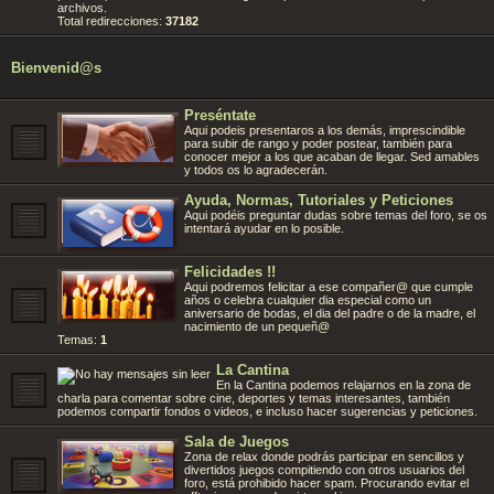
archivos.
Total redirecciones:
37182
Bienvenid@s
Preséntate
Aqui podeis presentaros a los demás, imprescindible
para subir de rango y poder postear, también para
conocer mejor a los que acaban de llegar. Sed amables
y todos os lo agradecerán.
Ayuda, Normas, Tutoriales y Peticiones
Aqui podéis preguntar dudas sobre temas del foro, se os
intentará ayudar en lo posible.
Felicidades !!
Aqui podremos felicitar a ese compañer@ que cumple
años o celebra cualquier dia especial como un
aniversario de bodas, el dia del padre o de la madre, el
nacimiento de un pequeñ@
Temas:
1
La Cantina
En la Cantina podemos relajarnos en la zona de
charla para comentar sobre cine, deportes y temas interesantes, también
podemos compartir fondos o videos, e incluso hacer sugerencias y peticiones.
Sala de Juegos
Zona de relax donde podrás participar en sencillos y
divertidos juegos compitiendo con otros usuarios del
foro, está prohibido hacer spam. Procurando evitar el