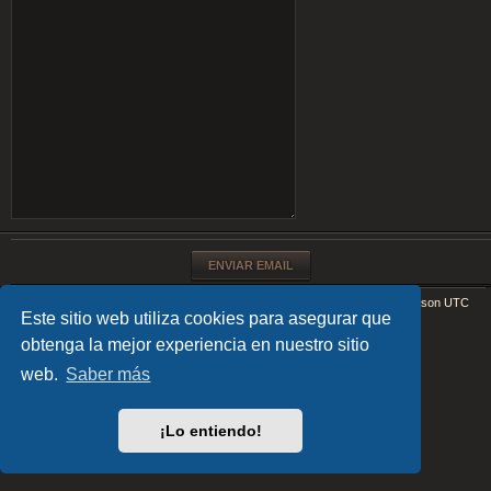
Índice general
Todos los horarios son
UTC
Este sitio web utiliza cookies para asegurar que
Desarrollado por
phpBB
® Forum Software © phpBB Limited
obtenga la mejor experiencia en nuestro sitio
EARTH v.1.1.0 by
FanFanlaTuFlippe
Traducción al español por
phpBB España
web.
Saber más
Privacidad
|
Condiciones
¡Lo entiendo!