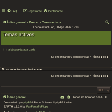
FAQ
Registrarse
Identificarse
B
Índice general
Buscar
Temas activos
Fecha actual Sab, 08 Ago 2026, 12:06
u
Temas activos
s
c
a
Ir a búsqueda avanzada
r
Se encontraron 0 coincidencias • Página
1
de
1
No se encontraron coincidencias.
Se encontraron 0 coincidencias • Página
1
de
1
IR A
Índice general
Todos los horarios son
UTC
Desarrollado por
phpBB
® Forum Software © phpBB Limited
EARTH v.1.1.0 by
FanFanlaTuFlippe