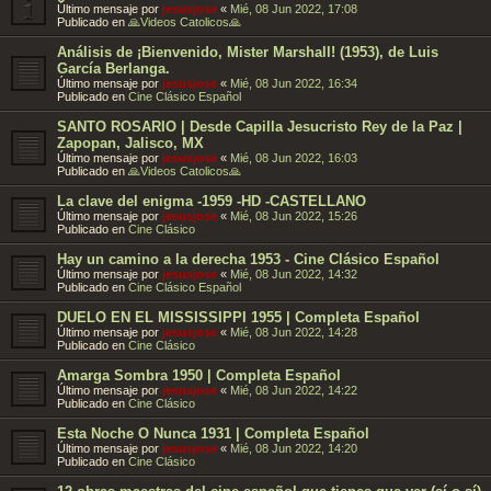
Último mensaje por
jesusjose
«
Mié, 08 Jun 2022, 17:08
Publicado en
🙏Videos Catolicos🙏
Análisis de ¡Bienvenido, Mister Marshall! (1953), de Luis
García Berlanga.
Último mensaje por
jesusjose
«
Mié, 08 Jun 2022, 16:34
Publicado en
Cine Clásico Español
SANTO ROSARIO | Desde Capilla Jesucristo Rey de la Paz |
Zapopan, Jalisco, MX
Último mensaje por
jesusjose
«
Mié, 08 Jun 2022, 16:03
Publicado en
🙏Videos Catolicos🙏
La clave del enigma -1959 -HD -CASTELLANO
Último mensaje por
jesusjose
«
Mié, 08 Jun 2022, 15:26
Publicado en
Cine Clásico
Hay un camino a la derecha 1953 - Cine Clásico Español
Último mensaje por
jesusjose
«
Mié, 08 Jun 2022, 14:32
Publicado en
Cine Clásico Español
DUELO EN EL MISSISSIPPI 1955 | Completa Español
Último mensaje por
jesusjose
«
Mié, 08 Jun 2022, 14:28
Publicado en
Cine Clásico
Amarga Sombra 1950 | Completa Español
Último mensaje por
jesusjose
«
Mié, 08 Jun 2022, 14:22
Publicado en
Cine Clásico
Esta Noche O Nunca 1931 | Completa Español
Último mensaje por
jesusjose
«
Mié, 08 Jun 2022, 14:20
Publicado en
Cine Clásico