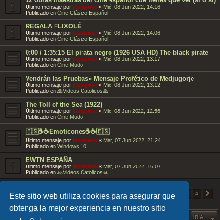
12 obras maestras del cine español que tienes que ver (sí o sí)
Último mensaje por
jesusjose
«
Mié, 08 Jun 2022, 14:16
Publicado en
Cine Clásico Español
REGALA FLIXOLÉ
Último mensaje por
jesusjose
«
Mié, 08 Jun 2022, 14:06
Publicado en
Cine Clásico Español
0:00 / 1:35:15 El pirata negro (1926 USA HD) The black pirate
Último mensaje por
jesusjose
«
Mié, 08 Jun 2022, 13:17
Publicado en
Cine Mudo
Vendrán las Pruebas» Mensaje Profético de Medjugorje
Último mensaje por
jesusjose
«
Mié, 08 Jun 2022, 13:12
Publicado en
🙏Videos Catolicos🙏
The Toll of the Sea (1922)
Último mensaje por
jesusjose
«
Mié, 08 Jun 2022, 12:56
Publicado en
Cine Mudo
🇪🇸☕️☕️Emoticones☕️☕️🇪🇸
Último mensaje por
jesusjose
«
Mar, 07 Jun 2022, 21:24
Publicado en
Windows 10
EWTN ESPAÑA
Último mensaje por
jesusjose
«
Mar, 07 Jun 2022, 16:07
Publicado en
🙏Videos Catolicos🙏
1
Se encontraron 85 coincidencias
2
3
4
S
Este sitio web utiliza cookies para asegurar que
obtenga la mejor experiencia en nuestro sitio
IR A