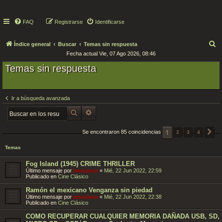
FAQ
Registrarse
Identificarse
B
Índice general
Buscar
Temas sin respuesta
Fecha actual Vie, 07 Ago 2026, 08:46
u
Temas sin respuesta
s
c
a
Ir a búsqueda avanzada
r
BUSCAR
BÚSQUEDA AVANZADA
1
Se encontraron 85 coincidencias
2
3
4
S
Temas
Fog Island (1945) CRIME THRILLER
Último mensaje por
jesusjose
«
Mié, 22 Jun 2022, 22:59
Publicado en
Cine Clásico
Ramón el mexicano Venganza sin piedad
Último mensaje por
jesusjose
«
Mié, 22 Jun 2022, 22:38
Publicado en
Cine Clásico
COMO RECUPERAR CUALQUIER MEMORIA DAÑADA USB, SD,