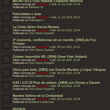
MICRO SD y SSD│Reparar Cualquier Memoria
Último mensaje por
jesusjose
«
Sab, 11 Jun 2022, 07:05
Publicado en
Windows 10
Felicidades a Juan
Último mensaje por
jesusjose
«
Sab, 11 Jun 2022, 06:15
Publicado en
Felicidades !!
La Cesta Jaime García Herranz
Último mensaje por
jesusjose
«
Mié, 08 Jun 2022, 23:54
Publicado en
Cine Clásico Español
3º Izquierda, confidencias de un marido, (1963) de Fco.
Prósper
Último mensaje por
jesusjose
«
Mié, 08 Jun 2022, 23:51
Publicado en
Cine Clásico Español
Crimen imposible HD, (1954) César Fdez Ardavín
Último mensaje por
jesusjose
«
Mié, 08 Jun 2022, 23:49
Publicado en
Cine Clásico Español
Chica para todo, (1963) con Gracita Morales y López Vázquez
Último mensaje por
jesusjose
«
Mié, 08 Jun 2022, 23:46
Publicado en
Cine Clásico Español
0:25 / 1:17:33 Piso de soltero, (1964) con Closas y Cassen
Último mensaje por
jesusjose
«
Mié, 08 Jun 2022, 23:43
Publicado en
Cine Clásico Español
Nuestra Señora de la Cristiandad
Último mensaje por
jesusjose
«
Mié, 08 Jun 2022, 18:49
Publicado en
🙏Videos Catolicos🙏
gloria.tv