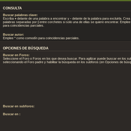
CONSULTA
Buscar palabras clave:
Escriba
+
delante de una palabra a encontrar y
-
delante de la palabra para excluirla. Crea 
palabras separadas por
|
entre corchetes si solo una de ellas se quiere encontrar. Emple
para coincidencias parciales.
Buscar autor:
Emplee * como comodín para coincidencias parciales.
OPCIONES DE BÚSQUEDA
Buscar en Foros:
Seleccione el Foro o Foros en los que desea buscar. Para agilizar puede buscar en los su
seleccionando el Foro padre y habilitar la búsqueda en los subforos (en Opciones de bús
Buscar en subforos:
Buscar en :