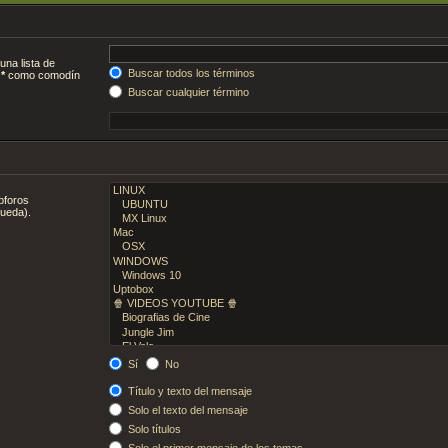
una lista de
Buscar todos los términos
e
*
como comodín
Buscar cualquier término
bforos
queda).
Sí
No
Título y texto del mensaje
Solo el texto del mensaje
Solo títulos
Solo el primer mensaje de los temas