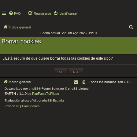
FAQ
Registrarse
Identificarse
B
Índice general
Fecha actual Sab, 08 Ago 2026, 19:10
u
Borrar cookies
s
c
a
¿Está seguro de que quiere borrar todas las cookies de este sitio?
r
Índice general
Todos los horarios son
UTC
Desarrollado por
phpBB
® Forum Software © phpBB Limited
EARTH v.1.1.0 by
FanFanlaTuFlippe
Traducción al español por
phpBB España
Privacidad
|
Condiciones