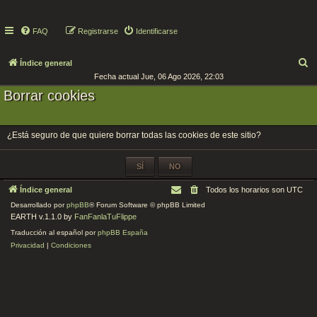
FAQ
Registrarse
Identificarse
B
Índice general
Fecha actual Jue, 06 Ago 2026, 22:03
u
Borrar cookies
s
c
a
¿Está seguro de que quiere borrar todas las cookies de este sitio?
r
Índice general
Todos los horarios son
UTC
Desarrollado por
phpBB
® Forum Software © phpBB Limited
EARTH v.1.1.0 by
FanFanlaTuFlippe
Traducción al español por
phpBB España
Privacidad
|
Condiciones