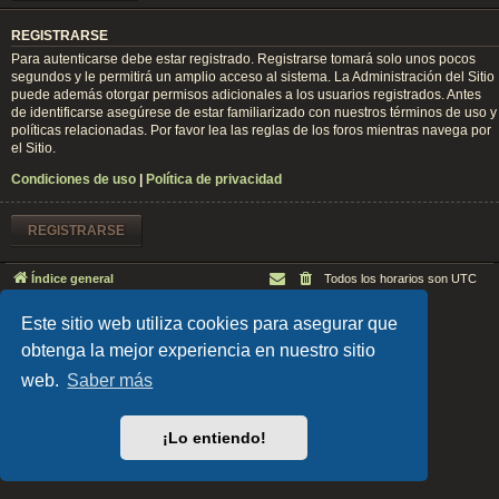
REGISTRARSE
Para autenticarse debe estar registrado. Registrarse tomará solo unos pocos
segundos y le permitirá un amplio acceso al sistema. La Administración del Sitio
puede además otorgar permisos adicionales a los usuarios registrados. Antes
de identificarse asegúrese de estar familiarizado con nuestros términos de uso y
políticas relacionadas. Por favor lea las reglas de los foros mientras navega por
el Sitio.
Condiciones de uso
|
Política de privacidad
REGISTRARSE
Índice general
Todos los horarios son
UTC
Desarrollado por
phpBB
® Forum Software © phpBB Limited
Este sitio web utiliza cookies para asegurar que
EARTH v.1.1.0 by
FanFanlaTuFlippe
Traducción al español por
phpBB España
obtenga la mejor experiencia en nuestro sitio
Privacidad
|
Condiciones
web.
Saber más
¡Lo entiendo!