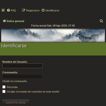
FAQ
Registrarse
Identificarse
B
Índice general
Fecha actual Sab, 08 Ago 2026, 07:40
u
s
c
a
Identificarse
r
Nombre de Usuario:
Contraseña:
Olvidé mi contraseña
Recordar
Ocultar mi estado de conexión en esta sesión