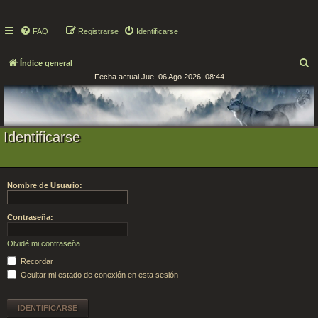
FAQ
Registrarse
Identificarse
B
Índice general
Fecha actual Jue, 06 Ago 2026, 08:44
u
s
c
a
Identificarse
r
Nombre de Usuario:
Contraseña:
Olvidé mi contraseña
Recordar
Ocultar mi estado de conexión en esta sesión