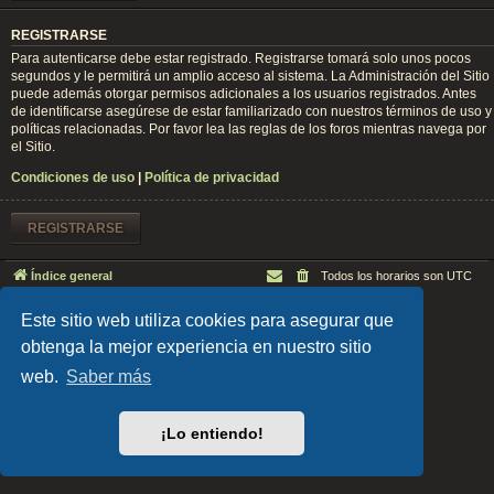
REGISTRARSE
Para autenticarse debe estar registrado. Registrarse tomará solo unos pocos
segundos y le permitirá un amplio acceso al sistema. La Administración del Sitio
puede además otorgar permisos adicionales a los usuarios registrados. Antes
de identificarse asegúrese de estar familiarizado con nuestros términos de uso y
políticas relacionadas. Por favor lea las reglas de los foros mientras navega por
el Sitio.
Condiciones de uso
|
Política de privacidad
REGISTRARSE
Índice general
Todos los horarios son
UTC
Desarrollado por
phpBB
® Forum Software © phpBB Limited
Este sitio web utiliza cookies para asegurar que
EARTH v.1.1.0 by
FanFanlaTuFlippe
Traducción al español por
phpBB España
obtenga la mejor experiencia en nuestro sitio
Privacidad
|
Condiciones
web.
Saber más
¡Lo entiendo!