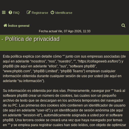
FAQ
Registrarse
Identificarse
B
Índice general
Fecha actual Vie, 07 Ago 2026, 11:33
u
- Política de privacidad
s
c
a
Esta política explica con detalle cómo “” junto con sus empresas asociadas (de
r
aquí en adelante “nosotros”, “nos”, “nuestro”, “”, “https://collageweb.es/foro”) y
phpBB (de aquí en adelante “ellos”, “sus”, “software phpBB”,
“www.phpbb.com”, “phpBB Limited”, “phpBB Teams”) emplean cualquier
información obtenida durante cualquier sesión de uso por usted (de aquí en
adelante “su información”).
Su información es obtenida por dos vías. Primeramente, navegar por “” hará al
software phpBB crear un número de cookies, las cuales son un pequeño
archivo de texto que se descargan en los archivos temporales del navegador
de su PC. Las primeras dos cookies sólo contienen un identificador de usuario
(de aquí en adelante “user-id”) y un identificador de sesión anónima (de aquí
en adelante “session-id”), automáticamente asignada a usted por el software
phpBB. Una tercera cookie se creará una vez que haya navegado por temas
en “” y se emplea para registrar cuales han sido leídos, con objeto de optimizar