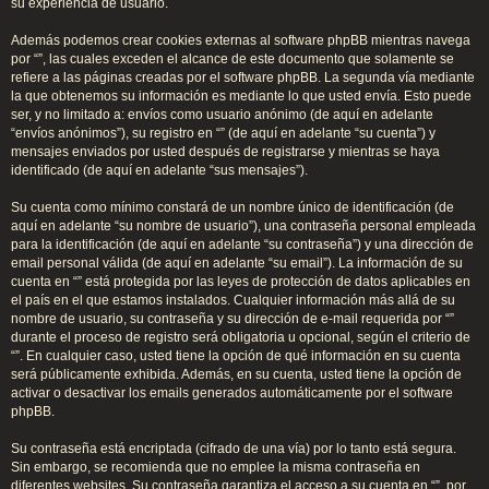
su experiencia de usuario.
Además podemos crear cookies externas al software phpBB mientras navega
por “”, las cuales exceden el alcance de este documento que solamente se
refiere a las páginas creadas por el software phpBB. La segunda vía mediante
la que obtenemos su información es mediante lo que usted envía. Esto puede
ser, y no limitado a: envíos como usuario anónimo (de aquí en adelante
“envíos anónimos”), su registro en “” (de aquí en adelante “su cuenta”) y
mensajes enviados por usted después de registrarse y mientras se haya
identificado (de aquí en adelante “sus mensajes”).
Su cuenta como mínimo constará de un nombre único de identificación (de
aquí en adelante “su nombre de usuario”), una contraseña personal empleada
para la identificación (de aquí en adelante “su contraseña”) y una dirección de
email personal válida (de aquí en adelante “su email”). La información de su
cuenta en “” está protegida por las leyes de protección de datos aplicables en
el país en el que estamos instalados. Cualquier información más allá de su
nombre de usuario, su contraseña y su dirección de e-mail requerida por “”
durante el proceso de registro será obligatoria u opcional, según el criterio de
“”. En cualquier caso, usted tiene la opción de qué información en su cuenta
será públicamente exhibida. Además, en su cuenta, usted tiene la opción de
activar o desactivar los emails generados automáticamente por el software
phpBB.
Su contraseña está encriptada (cifrado de una vía) por lo tanto está segura.
Sin embargo, se recomienda que no emplee la misma contraseña en
diferentes websites. Su contraseña garantiza el acceso a su cuenta en “”, por