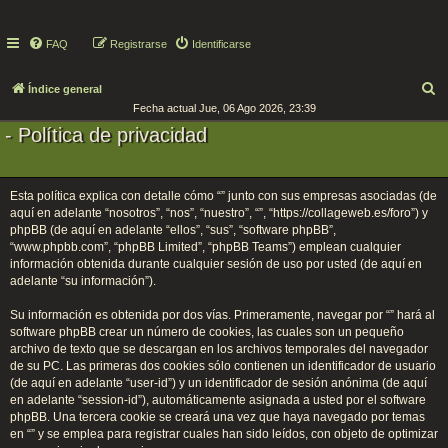
FAQ
Registrarse
Identificarse
B
Índice general
Fecha actual Jue, 06 Ago 2026, 23:39
u
- Política de privacidad
s
c
a
Esta política explica con detalle cómo “” junto con sus empresas asociadas (de
r
aquí en adelante “nosotros”, “nos”, “nuestro”, “”, “https://collageweb.es/foro”) y
phpBB (de aquí en adelante “ellos”, “sus”, “software phpBB”,
“www.phpbb.com”, “phpBB Limited”, “phpBB Teams”) emplean cualquier
información obtenida durante cualquier sesión de uso por usted (de aquí en
adelante “su información”).
Su información es obtenida por dos vías. Primeramente, navegar por “” hará al
software phpBB crear un número de cookies, las cuales son un pequeño
archivo de texto que se descargan en los archivos temporales del navegador
de su PC. Las primeras dos cookies sólo contienen un identificador de usuario
(de aquí en adelante “user-id”) y un identificador de sesión anónima (de aquí
en adelante “session-id”), automáticamente asignada a usted por el software
phpBB. Una tercera cookie se creará una vez que haya navegado por temas
en “” y se emplea para registrar cuales han sido leídos, con objeto de optimizar