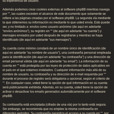
su experiencia de usuario.
Además podemos crear cookies externas al software phpBB mientras navega
por “”, las cuales exceden el alcance de este documento que solamente se
refiere a las páginas creadas por el software phpBB. La segunda vía mediante
la que obtenemos su información es mediante lo que usted envía. Esto puede
ser, y no limitado a: envíos como usuario anónimo (de aquí en adelante
“envíos anónimos”), su registro en “” (de aquí en adelante “su cuenta”) y
mensajes enviados por usted después de registrarse y mientras se haya
identificado (de aquí en adelante “sus mensajes”).
Su cuenta como mínimo constará de un nombre único de identificación (de
aquí en adelante “su nombre de usuario”), una contraseña personal empleada
para la identificación (de aquí en adelante “su contraseña”) y una dirección de
email personal válida (de aquí en adelante “su email”). La información de su
cuenta en “” está protegida por las leyes de protección de datos aplicables en
el país en el que estamos instalados. Cualquier información más allá de su
nombre de usuario, su contraseña y su dirección de e-mail requerida por “”
durante el proceso de registro será obligatoria u opcional, según el criterio de
“”. En cualquier caso, usted tiene la opción de qué información en su cuenta
será públicamente exhibida. Además, en su cuenta, usted tiene la opción de
activar o desactivar los emails generados automáticamente por el software
phpBB.
Su contraseña está encriptada (cifrado de una vía) por lo tanto está segura.
Sin embargo, se recomienda que no emplee la misma contraseña en
diferentes websites. Su contraseña garantiza el acceso a su cuenta en “”, por