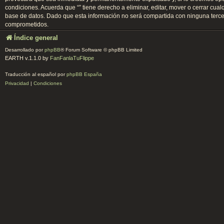
condiciones. Acuerda que “” tiene derecho a eliminar, editar, mover o cerrar 
base de datos. Dado que esta información no será compartida con ninguna tercer
comprometidos.
Índice general
Desarrollado por
phpBB
® Forum Software © phpBB Limited
EARTH v.1.1.0 by
FanFanlaTuFlippe
Traducción al español por
phpBB España
Privacidad
|
Condiciones