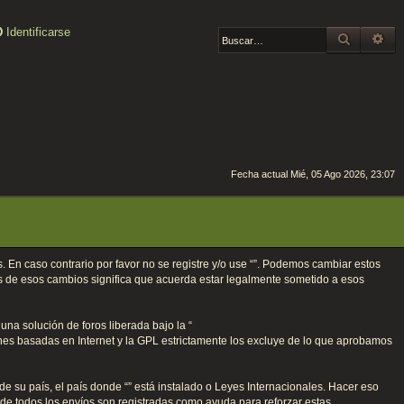
Identificarse
BUSCAR
BÚ
Fecha actual Mié, 05 Ago 2026, 23:07
os. En caso contrario por favor no se registre y/o use “”. Podemos cambiar estos
és de esos cambios significa que acuerda estar legalmente sometido a esos
na solución de foros liberada bajo la “
ones basadas en Internet y la GPL estrictamente los excluye de lo que aprobamos
e su país, el país donde “” está instalado o Leyes Internacionales. Hacer eso
 de todos los envíos son registradas como ayuda para reforzar estas