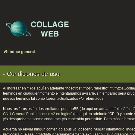
Índice general
- Condiciones de uso
Al ingresar en “” (de aquí en adelante “nosotros”, “nos”, “nuestro”, “”, “https://
términos en cualquier momento e intentaríamos avisarle, sin embargo sería prud
nuevos términos tal como fueron actualizados y/o reformados.
Nuestros foros están desarrollados por phpBB (de aquí en adelante “ellos”, “sus
GNU General Public License v2 en Ingles
” (de aquí en adelante “GPL”) y puede
y/o desaprobamos como conductas y/o contenido permisible. Para más informació
Acuerda no enviar ningun contenido abusivo, obsceno, vulgar, difamatorio, indece
provocará que sea inmediata y permanentemente expulsado y, si lo creemos oportu