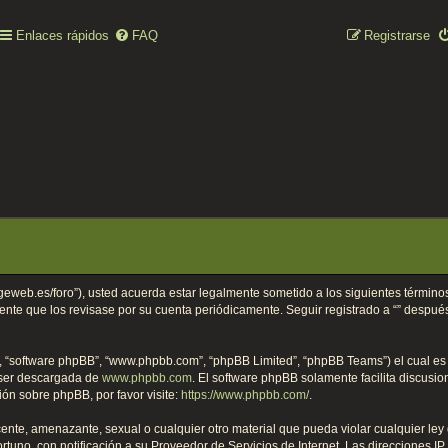
Enlaces rápidos
FAQ
Registrarse
collageweb.es/foro”), usted acuerda estar legalmente sometido a los siguientes términ
ente que los revisase por su cuenta periódicamente. Seguir registrado a “” despu
”, “software phpBB”, “www.phpbb.com”, “phpBB Limited”, “phpBB Teams”) el cual es u
 ser descargada de
www.phpbb.com
. El software phpBB solamente facilita discusi
n sobre phpBB, por favor visite:
https://www.phpbb.com/
.
nte, amenazante, sexual o cualquier otro material que pueda violar cualquier ley d
no, con notificación a su Proveedor de Servicios de Internet. Las direcciones IP