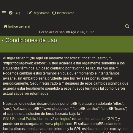
FAQ
Registrarse
Identificarse
B
Índice general
Fecha actual Sab, 08 Ago 2026, 19:17
u
- Condiciones de uso
s
c
a
Al ingresar en “” (de aquí en adelante “nosotros”, “nos”, “nuestro”, “”,
r
“https://collageweb.es/foro”), usted acuerda estar legalmente sometido a los
siguientes términos. En caso contrario por favor no se registre y/o use “”.
Podemos cambiar estos términos en cualquier momento e intentaríamos
avisarle, sin embargo sería prudente que los revisase por su cuenta
periódicamente. Seguir registrado a “” después de esos cambios significa que
acuerda estar legalmente sometido a esos nuevos términos tal como fueron
actualizados y/o reformados.
Nuestros foros están desarrollados por phpBB (de aquí en adelante “ellos”,
“sus”, “software phpBB”, “www.phpbb.com”, “phpBB Limited”, “phpBB Teams”)
el cual es una solución de foros liberada bajo la “
GNU General Public License v2 en Ingles
” (de aquí en adelante “GPL”) y
puede ser descargada de
www.phpbb.com
. El software phpBB solamente
facilita discusiones basadas en Internet y la GPL estrictamente los excluye de