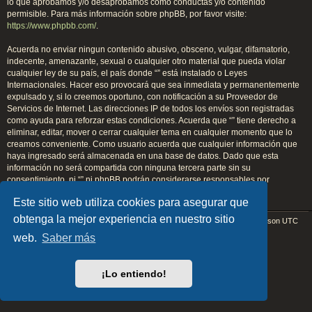
lo que aprobamos y/o desaprobamos como conductas y/o contenido
permisible. Para más información sobre phpBB, por favor visite:
https://www.phpbb.com/
.
Acuerda no enviar ningun contenido abusivo, obsceno, vulgar, difamatorio,
indecente, amenazante, sexual o cualquier otro material que pueda violar
cualquier ley de su país, el país donde “” está instalado o Leyes
Internacionales. Hacer eso provocará que sea inmediata y permanentemente
expulsado y, si lo creemos oportuno, con notificación a su Proveedor de
Servicios de Internet. Las direcciones IP de todos los envíos son registradas
como ayuda para reforzar estas condiciones. Acuerda que “” tiene derecho a
eliminar, editar, mover o cerrar cualquier tema en cualquier momento que lo
creamos conveniente. Como usuario acuerda que cualquier información que
haya ingresado será almacenada en una base de datos. Dado que esta
información no será compartida con ninguna tercera parte sin su
consentimiento, ni “” ni phpBB podrán considerarse responsables por
cualquier intento de hacking que conlleve a que los datos sean
Este sitio web utiliza cookies para asegurar que
comprometidos.
obtenga la mejor experiencia en nuestro sitio
Índice general
Todos los horarios son
UTC
Desarrollado por
phpBB
® Forum Software © phpBB Limited
web.
Saber más
EARTH v.1.1.0 by
FanFanlaTuFlippe
Traducción al español por
phpBB España
¡Lo entiendo!
Privacidad
|
Condiciones