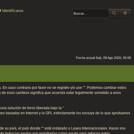
Identificarse
BUSCAR
BÚ
Fecha actual Sab, 08 Ago 2026, 05:06
os. En caso contrario por favor no se registre y/o use “”. Podemos cambiar estos
és de esos cambios significa que acuerda estar legalmente sometido a esos
na solución de foros liberada bajo la “
ones basadas en Internet y la GPL estrictamente los excluye de lo que aprobamos
e su país, el país donde “” está instalado o Leyes Internacionales. Hacer eso
 de todos los envíos son registradas como ayuda para reforzar estas