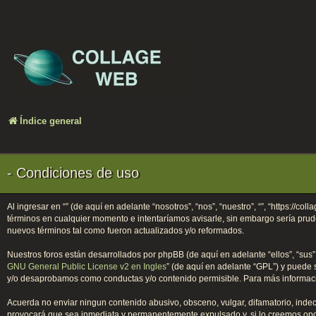
Índice general
- Condiciones de uso
Al ingresar en “” (de aquí en adelante “nosotros”, “nos”, “nuestro”, “”, “https://
términos en cualquier momento e intentaríamos avisarle, sin embargo sería prud
nuevos términos tal como fueron actualizados y/o reformados.
Nuestros foros están desarrollados por phpBB (de aquí en adelante “ellos”, “sus
GNU General Public License v2 en Ingles
” (de aquí en adelante “GPL”) y puede
y/o desaprobamos como conductas y/o contenido permisible. Para más informació
Acuerda no enviar ningun contenido abusivo, obsceno, vulgar, difamatorio, indece
provocará que sea inmediata y permanentemente expulsado y, si lo creemos oportu