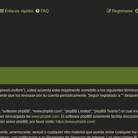
Enlaces rápidos
FAQ
Registrarse
collageweb.es/foro”), usted acuerda estar legalmente sometido a los siguientes términ
ente que los revisase por su cuenta periódicamente. Seguir registrado a “” despu
”, “software phpBB”, “www.phpbb.com”, “phpBB Limited”, “phpBB Teams”) el cual es u
 ser descargada de
www.phpbb.com
. El software phpBB solamente facilita discusi
n sobre phpBB, por favor visite:
https://www.phpbb.com/
.
nte, amenazante, sexual o cualquier otro material que pueda violar cualquier ley d
no, con notificación a su Proveedor de Servicios de Internet. Las direcciones IP