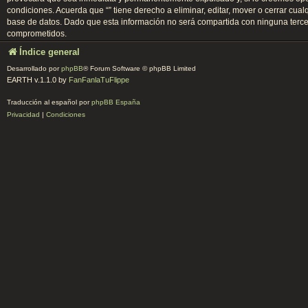
condiciones. Acuerda que “” tiene derecho a eliminar, editar, mover o cerrar 
base de datos. Dado que esta información no será compartida con ninguna tercer
comprometidos.
Índice general
Desarrollado por
phpBB
® Forum Software © phpBB Limited
EARTH v.1.1.0 by
FanFanlaTuFlippe
Traducción al español por
phpBB España
Privacidad
|
Condiciones