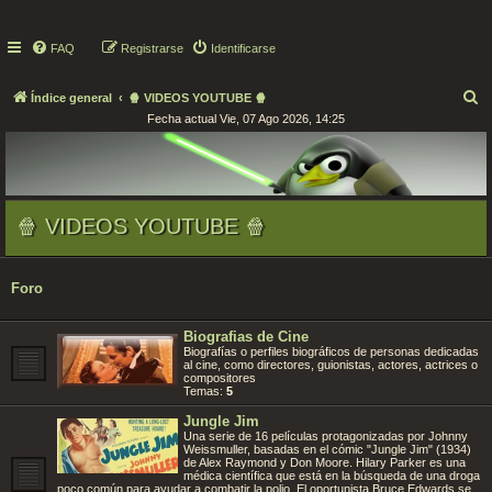
FAQ
Registrarse
Identificarse
B
Índice general
🍿 VIDEOS YOUTUBE 🍿
Fecha actual Vie, 07 Ago 2026, 14:25
u
s
c
a
🍿 VIDEOS YOUTUBE 🍿
r
Foro
Biografias de Cine
Biografías o perfiles biográficos de personas dedicadas
al cine, como directores, guionistas, actores, actrices o
compositores
Temas:
5
Jungle Jim
Una serie de 16 películas protagonizadas por Johnny
Weissmuller, basadas en el cómic "Jungle Jim" (1934)
de Alex Raymond y Don Moore. Hilary Parker es una
médica científica que está en la búsqueda de una droga
poco común para ayudar a combatir la polio. El oportunista Bruce Edwards se