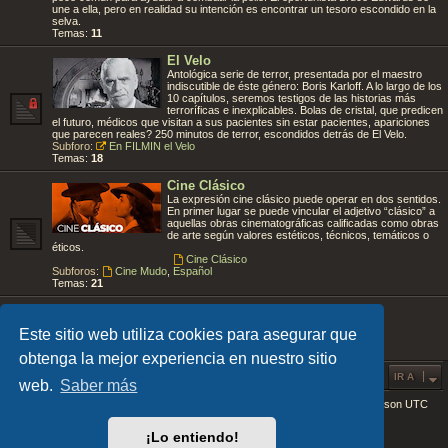
une a ella, pero en realidad su intención es encontrar un tesoro escondido en la
selva.
Temas:
11
El Velo
Antológica serie de terror, presentada por el maestro
indiscutible de éste género: Boris Karloff. A lo largo de los
10 capítulos, seremos testigos de las historias más
terroríficas e inexplicables. Bolas de cristal, que predicen
el futuro, médicos que visitan a sus pacientes sin estar pacientes, apariciones
que parecen reales? 250 minutos de terror, escondidos detrás de El Velo.
Subforo:
En FILMIN el Velo
Temas:
18
Cine Clásico
La expresión cine clásico puede operar en dos sentidos.
En primer lugar se puede vincular el adjetivo “clásico” a
aquellas obras cinematográficas calificadas como obras
de arte según valores estéticos, técnicos, temáticos o
éticos.
Cine Clásico
Subforos:
Cine Mudo
,
Español
Temas:
21
🙏Videos Catolicos🙏
Los mejores vídeos católicos.
Este sitio web utiliza cookies para asegurar que
Temas:
14
obtenga la mejor experiencia en nuestro sitio
IR A
web.
Saber más
Índice general
Todos los horarios son
UTC
Desarrollado por
phpBB
® Forum Software © phpBB Limited
¡Lo entiendo!
EARTH v.1.1.0 by
FanFanlaTuFlippe