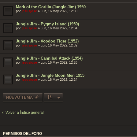
Mark of the Gorilla (Jungle Jim) 1950
por
jesusjose
»
Lun, 16 May 2022, 12:39
Jungle Jim - Pygmy Island (1950)
por
jesusjose
»
Lun, 16 May 2022, 12:34
Jungle Jim - Voodoo Tiger (1952)
por
jesusjose
»
Lun, 16 May 2022, 12:32
Jungle JIm - Cannibal Attack (1954)
por
jesusjose
»
Lun, 16 May 2022, 12:26
Jungle JIm - Jungle Moon Men 1955
por
jesusjose
»
Lun, 16 May 2022, 12:24
NUEVO TEMA
Volver a Índice general
PERMISOS DEL FORO