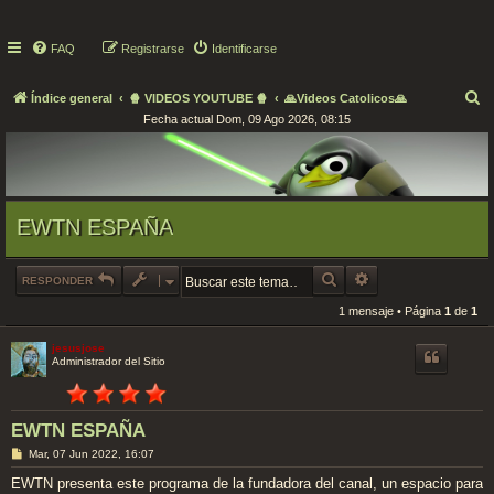
FAQ
Registrarse
Identificarse
B
Índice general
🍿 VIDEOS YOUTUBE 🍿
🙏Videos Catolicos🙏
Fecha actual Dom, 09 Ago 2026, 08:15
u
s
c
a
EWTN ESPAÑA
r
BUSCAR
BÚSQUEDA AVANZAD
RESPONDER
1 mensaje • Página
1
de
1
jesusjose
Administrador del Sitio
EWTN ESPAÑA
M
Mar, 07 Jun 2022, 16:07
e
n
EWTN presenta este programa de la fundadora del canal, un espacio para
s