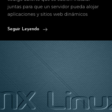
juntas para que un servidor pueda alojar
aplicaciones y sitios web dinámicos
Cómo
Seguir Leyendo
Instalar
La
Pila
Linux,
Apache,
MySQL
Y
PHP
(LAMP)
En
Ubuntu